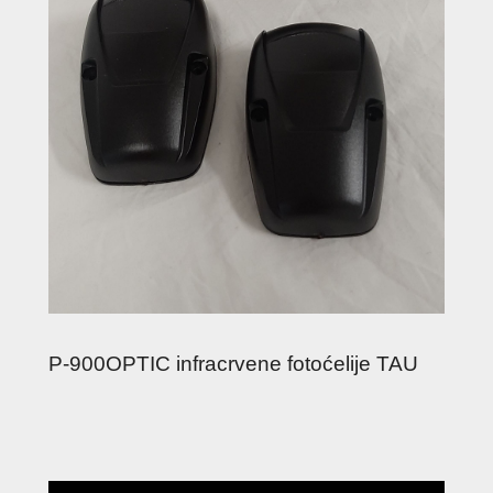
P-900OPTIC infracrvene fotoćelije TAU