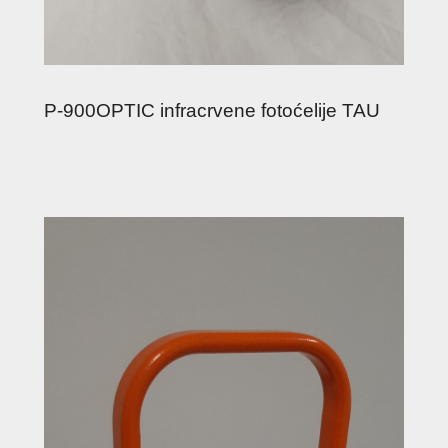
P-900OPTIC infracrvene fotoćelije TAU