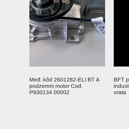
Međ. kôd 2601282-ELI BT A
BFT p
podzemni motor Cod.
indust
P930134 00002
vrata