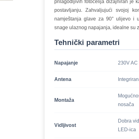
prilagodljivih fotoćelija dizajniran je 
postavljanju. Zahvaljujući svojoj k
namještanja glave za 90° ulijevo i
snage ulaznog napajanja, idealne su za 
Tehnički parametri
Napajanje
230V AC 
Antena
Integrira
Mogućnos
Montaža
nosača
Dobra vid
Vidljivost
LED-ica