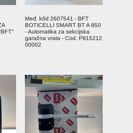
Međ. kôd 2607541 - BFT
ZA
BOTICELLI SMART BT A 850
BFT"
- Automatika za sekcijska
garažna vrata - Cod. P915212
00002