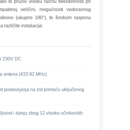
kako bi pružio visoku razinu fleksibilnosti pri
ompaktnoj veličini, mogućnosti vodoravnog
 udesno (ukupno 180°), te širokom rasponu
različite instalacije.
i 230V DC
na antena (433.92 MHz)
t postavljanja na zid pomoću uključenog
ljivost i danju zbog 12 visoko učinkovitih